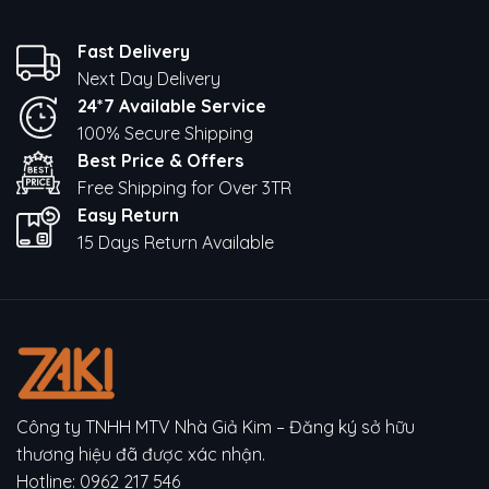
Tương thích
3,5″ – 14″
Góc xoay
360° (đế) + 220° (cánh tay)
Fast Delivery
Next Day Delivery
Kích thước
24,4 × 20 × 7,8 cm
24*7 Available Service
Trọng lượng
930g
100% Secure Shipping
Màu sắc
Bạc
Best Price & Offers
Free Shipping for Over 3TR
Thương hiệu
Zaki
Easy Return
15 Days Return Available
Công ty TNHH MTV Nhà Giả Kim – Đăng ký sở hữu
thương hiệu đã được xác nhận.
Hotline:
0962 217 546