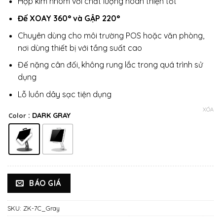
Hợp kim nhôm với chất lượng hoàn thiện tốt
Đế XOAY 360° và GẬP 220°
Chuyên dùng cho môi trường POS hoặc văn phòng,
nơi dùng thiết bị với tầng suất cao
Đế nặng cân đối, không rung lắc trong quá trình sử
dụng
Lỗ luồn dây sạc tiện dụng
XÓA
: DARK GRAY
Color
BÁO GIÁ
SKU:
ZK-7C_Gray