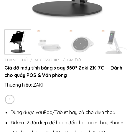
TRANG CHỦ
/
ACCESSORIES
/
GIÁ ĐỠ
Giá đỡ máy tính bảng xoay 360° Zaki ZK-7C — Dành
cho quầy POS & Văn phòng
Thương hiệu:
ZAKI
Dùng được với iPad/Tablet hay cả cho điện thoại
Đi kèm 2 đầu kẹp để hoán đổi cho Tablet hay Phone