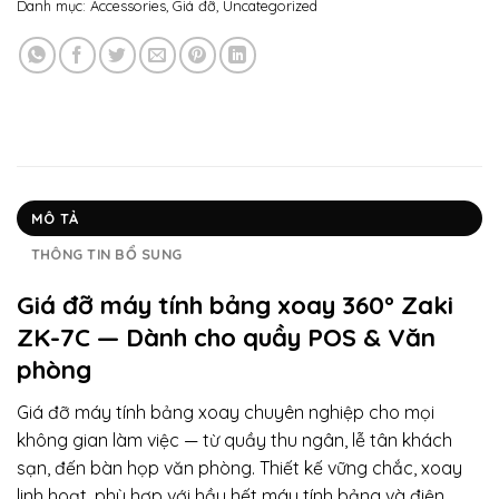
Danh mục:
Accessories
,
Giá đỡ
,
Uncategorized
MÔ TẢ
THÔNG TIN BỔ SUNG
Giá đỡ máy tính bảng xoay 360° Zaki
ZK-7C — Dành cho quầy POS & Văn
phòng
Giá đỡ máy tính bảng xoay chuyên nghiệp cho mọi
không gian làm việc — từ quầy thu ngân, lễ tân khách
sạn, đến bàn họp văn phòng. Thiết kế vững chắc, xoay
linh hoạt, phù hợp với hầu hết máy tính bảng và điện