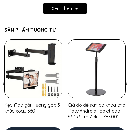
Xem thêm
SẢN PHẨM TƯƠNG TỰ
Kẹp iPad gắn tường gấp 3
Giá đỡ để sàn có khoá cho
khúc xoay 360
iPad/Android Tablet cao
63-133 cm Zaki – ZFS001