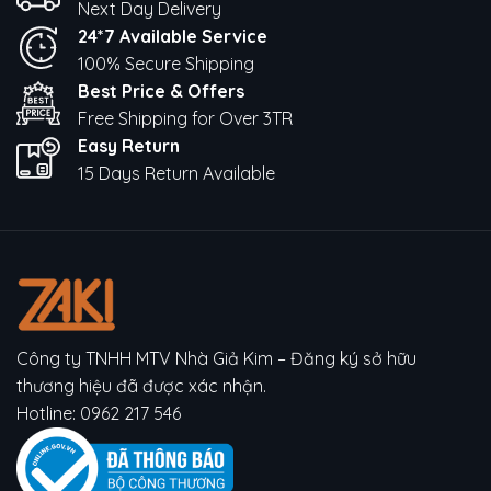
Next Day Delivery
24*7 Available Service
100% Secure Shipping
Best Price & Offers
Free Shipping for Over 3TR
Easy Return
15 Days Return Available
Công ty TNHH MTV Nhà Giả Kim – Đăng ký sở hữu
thương hiệu đã được xác nhận.
Hotline:
0962 217 546