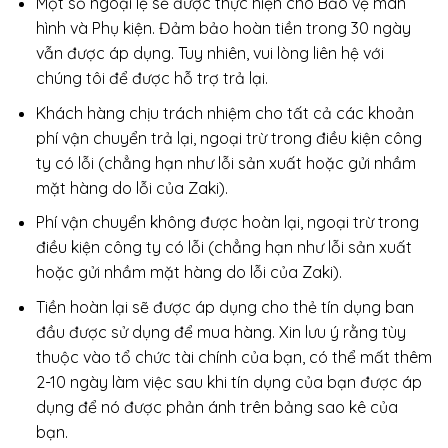
Một số ngoại lệ sẽ được thực hiện cho Bảo vệ màn
hình và Phụ kiện. Đảm bảo hoàn tiền trong 30 ngày
vẫn được áp dụng. Tuy nhiên, vui lòng liên hệ với
chúng tôi để được hỗ trợ trả lại.
Khách hàng chịu trách nhiệm cho tất cả các khoản
phí vận chuyển trả lại, ngoại trừ trong điều kiện công
ty có lỗi (chẳng hạn như lỗi sản xuất hoặc gửi nhầm
mặt hàng do lỗi của Zaki).
Phí vận chuyển không được hoàn lại, ngoại trừ trong
điều kiện công ty có lỗi (chẳng hạn như lỗi sản xuất
hoặc gửi nhầm mặt hàng do lỗi của Zaki).
Tiền hoàn lại sẽ được áp dụng cho thẻ tín dụng ban
đầu được sử dụng để mua hàng. Xin lưu ý rằng tùy
thuộc vào tổ chức tài chính của bạn, có thể mất thêm
2-10 ngày làm việc sau khi tín dụng của bạn được áp
dụng để nó được phản ánh trên bảng sao kê của
bạn.