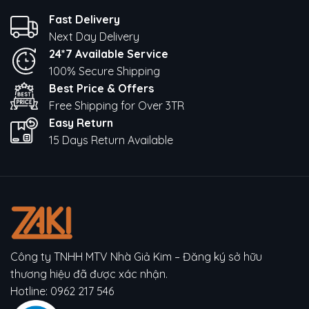
Fast Delivery
Next Day Delivery
24*7 Available Service
100% Secure Shipping
Best Price & Offers
Free Shipping for Over 3TR
Easy Return
15 Days Return Available
Công ty TNHH MTV Nhà Giả Kim – Đăng ký sở hữu
thương hiệu đã được xác nhận.
Hotline:
0962 217 546