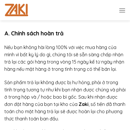
Chuyển
đến
nội
dung
A. Chính sách hoàn trả
Nếu bạn không hài lòng 100% với việc mua hàng của
mình vì bất kỳ lý do gì, chúng tôi sẽ sẵn sàng chấp nhận
trả lại các gói hàng trong vòng 15 ngày kể từ ngày nhận
hàng nếu mặt hàng ở trong tình trạng có thể bán lại.
Sản phẩm trả lại không được bị hư hỏng, phải ở trong
tình trạng tương tự như khi bạn nhận được chúng và phải
ở trong hộp và / hoặc bao bì gốc. Sau khi nhận được
đơn đặt hàng của bạn tại kho của
Zaki
, số tiền đã thanh
toán cho mặt hàng trả lại sẽ được hoàn lại cho phương
thức thanh toán ban đầu.