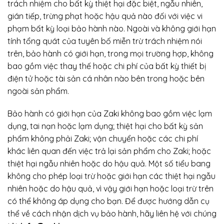
trách nhiệm cho bất kỳ thiệt hại đặc biệt, ngẫu nhiên,
gián tiếp, trừng phạt hoặc hậu quả nào đối với việc vi
phạm bất kỳ loại bảo hành nào. Ngoài và không giới hạn
tính tổng quát của tuyên bố miễn trừ trách nhiệm nói
trên, bảo hành có giới hạn, trong mọi trường hợp, không
bao gồm việc thay thế hoặc chi phí của bất kỳ thiết bị
điện tử hoặc tài sản cá nhân nào bên trong hoặc bên
ngoài sản phẩm.
Bảo hành có giới hạn của Zaki không bao gồm việc lạm
dụng, tai nạn hoặc lạm dụng; thiệt hại cho bất kỳ sản
phẩm không phải Zaki; vận chuyển hoặc các chi phí
khác liên quan đến việc trả lại sản phẩm cho Zaki; hoặc
thiệt hại ngẫu nhiên hoặc do hậu quả. Một số tiểu bang
không cho phép loại trừ hoặc giới hạn các thiệt hại ngẫu
nhiên hoặc do hậu quả, vì vậy giới hạn hoặc loại trừ trên
có thể không áp dụng cho bạn. Để được hướng dẫn cụ
thể về cách nhận dịch vụ bảo hành, hãy liên hệ với chúng