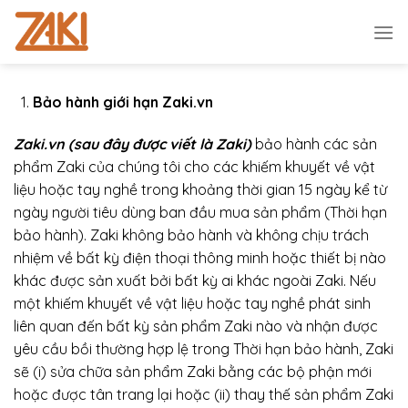
Chuyển
đến
nội
dung
Bảo hành giới hạn Zaki
.vn
Zaki.vn
(sau đây được viết là Zaki)
bảo hành các sản
phẩm Zaki của chúng tôi cho các khiếm khuyết về vật
liệu hoặc tay nghề trong khoảng thời gian 15 ngày kể từ
ngày người tiêu dùng ban đầu mua sản phẩm (Thời hạn
bảo hành). Zaki không bảo hành và không chịu trách
nhiệm về bất kỳ điện thoại thông minh hoặc thiết bị nào
khác được sản xuất bởi bất kỳ ai khác ngoài Zaki. Nếu
một khiếm khuyết về vật liệu hoặc tay nghề phát sinh
liên quan đến bất kỳ sản phẩm Zaki nào và nhận được
yêu cầu bồi thường hợp lệ trong Thời hạn bảo hành, Zaki
sẽ (i) sửa chữa sản phẩm Zaki bằng các bộ phận mới
hoặc được tân trang lại hoặc (ii) thay thế sản phẩm Zaki