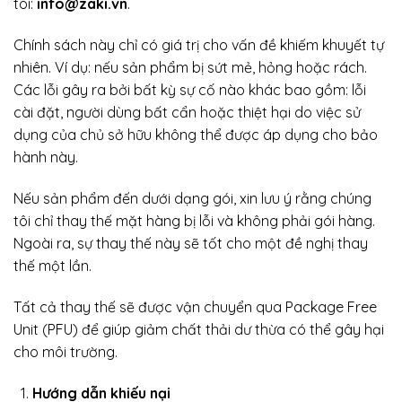
tôi:
info@zaki.vn
.
Chính sách này chỉ có giá trị cho vấn đề khiếm khuyết tự
nhiên. Ví dụ: nếu sản phẩm bị sứt mẻ, hỏng hoặc rách.
Các lỗi gây ra bởi bất kỳ sự cố nào khác bao gồm: lỗi
cài đặt, người dùng bất cẩn hoặc thiệt hại do việc sử
dụng của chủ sở hữu không thể được áp dụng cho bảo
hành này.
Nếu sản phẩm đến dưới dạng gói, xin lưu ý rằng chúng
tôi chỉ thay thế mặt hàng bị lỗi và không phải gói hàng.
Ngoài ra, sự thay thế này sẽ tốt cho một đề nghị thay
thế một lần.
Tất cả thay thế sẽ được vận chuyển qua Package Free
Unit (PFU) để giúp giảm chất thải dư thừa có thể gây hại
cho môi trường.
Hướng dẫn khiếu nại