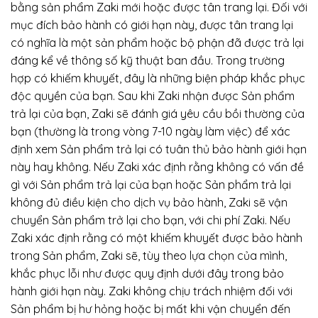
bằng sản phẩm Zaki mới hoặc được tân trang lại. Đối với
mục đích bảo hành có giới hạn này, được tân trang lại
có nghĩa là một sản phẩm hoặc bộ phận đã được trả lại
đáng kể về thông số kỹ thuật ban đầu. Trong trường
hợp có khiếm khuyết, đây là những biện pháp khắc phục
độc quyền của bạn. Sau khi Zaki nhận được Sản phẩm
trả lại của bạn, Zaki sẽ đánh giá yêu cầu bồi thường của
bạn (thường là trong vòng 7-10 ngày làm việc) để xác
định xem Sản phẩm trả lại có tuân thủ bảo hành giới hạn
này hay không. Nếu Zaki xác định rằng không có vấn đề
gì với Sản phẩm trả lại của bạn hoặc Sản phẩm trả lại
không đủ điều kiện cho dịch vụ bảo hành, Zaki sẽ vận
chuyển Sản phẩm trở lại cho bạn, với chi phí Zaki. Nếu
Zaki xác định rằng có một khiếm khuyết được bảo hành
trong Sản phẩm, Zaki sẽ, tùy theo lựa chọn của mình,
khắc phục lỗi như được quy định dưới đây trong bảo
hành giới hạn này. Zaki không chịu trách nhiệm đối với
Sản phẩm bị hư hỏng hoặc bị mất khi vận chuyển đến