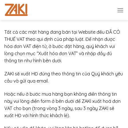
Chuyển
đến
nội
dung
Tất cả các mặt hàng đang bán tại Website đều ĐÃ CÓ
THUẾ VAT theo qui định của pháp luật. Để nhận được
hóa đơn VAT điện tử, ở bước đặt hàng, quý khách vui
lòng chọn mục “Xuất hóa đơn VAT” và nhập đầy đủ
thông tin như hình bên dưới.
ZAKI sẽ xuất HĐ đúng theo thông tin của Quý khách yêu
cầu và gửi qua email.
Hoặc nếu ở bước mua hàng bạn không điền thông tin
này vui lòng điền form ở bên dưới để ZAKI xuất hoá đơn
VAT cho bạn (trong vòng 3 ngày, sau 3 ngày ZAKI sẽ
xuất HĐ với hình thức khách lẻ).