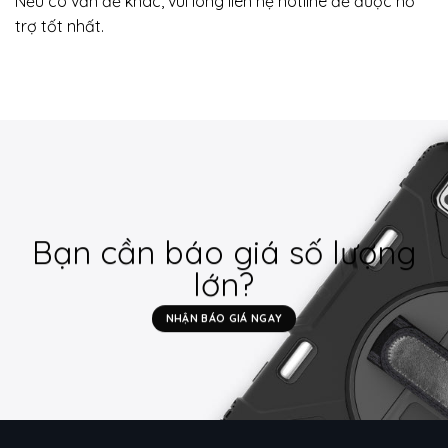
Nếu có vấn đề khác, vui lòng liên hệ hotline để được hỗ
trợ tốt nhất.
Bạn cần báo giá số lượng
lớn?
NHẬN BÁO GIÁ NGAY