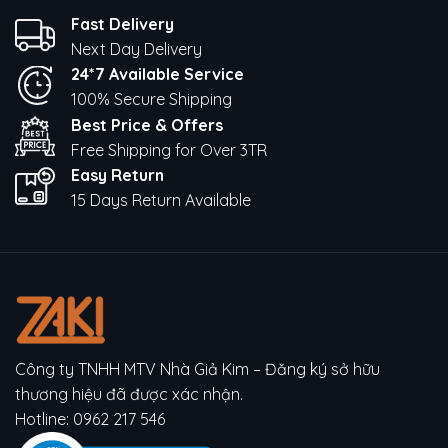
Fast Delivery
Next Day Delivery
24*7 Available Service
100% Secure Shipping
Best Price & Offers
Free Shipping for Over 3TR
Easy Return
15 Days Return Available
Công ty TNHH MTV Nhà Giả Kim – Đăng ký sở hữu
thương hiệu đã được xác nhận.
Hotline:
0962 217 546