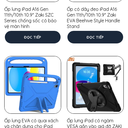
Ốp lưng iPad A16 Gen
Ốp có dây đeo iPad A16
11th/10th 10.9″ Zaki SZC
Gen 11th/10th 10.9″ Zaki
Series chống sốc có bảo
EVA Beehive Style Handle
vệ màn hình
Stand
ĐỌC TIẾP
ĐỌC TIẾP
Ốp lưng EVA có quai xách
Ốp lưng iPad có ngàm
và chân dựng cho iPad
VESA gắn vào giá đỡ ZAKI