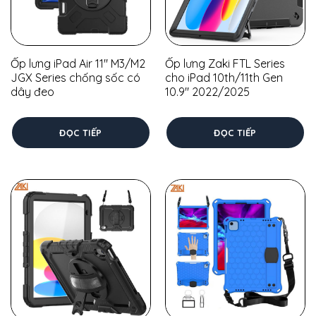
Ốp lưng iPad Air 11″ M3/M2
Ốp lưng Zaki FTL Series
JGX Series chống sốc có
cho iPad 10th/11th Gen
dây đeo
10.9″ 2022/2025
ĐỌC TIẾP
ĐỌC TIẾP