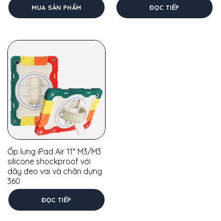
MUA SẢN PHẨM
ĐỌC TIẾP
Ốp lưng iPad Air 11″ M3/M3
silicone shockproof với
dây đeo vai và chân dựng
360
ĐỌC TIẾP