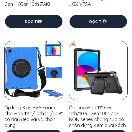
Gen 11/Gen 10th ZAKI
JGX VESA
ĐỌC TIẾP
ĐỌC TIẾP
Ốp lưng Kids EVA Foam
Ốp lưng iPad 11″ Gen
cho iPad 11th/10th 11″/10.9″
11th/10.9″ Gen 10th Zaki
có dây đeo vai và chân
NON series chống sốc có
dựng
chân dựng kiêm quai xách