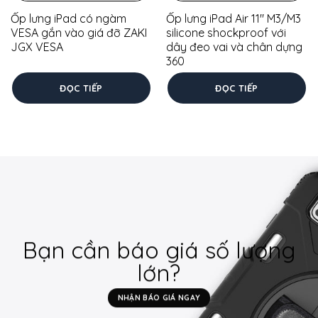
Ốp lưng iPad có ngàm
Ốp lưng iPad Air 11″ M3/M3
VESA gắn vào giá đỡ ZAKI
silicone shockproof với
JGX VESA
dây đeo vai và chân dựng
360
ĐỌC TIẾP
ĐỌC TIẾP
Bạn cần báo giá số lượng
lớn?
NHẬN BÁO GIÁ NGAY