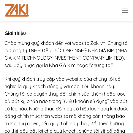
Chuyển
đến
nội
dung
Giới thiệu
Chào mừng quý khách đến với website Zaki.vn. Chúng tôi
là Công ty TNHH ĐẦU TƯ CÔNG NGHỆ NHÀ GIẢ KIM (NHA
GIA KIM TECHNOLOGY INVESTMENT COMPANY LIMITED),
sau đây được gọi là Nhà Giả Kim hoặc “chúng tôi”.
Khi quý khách truy cập vào website của chúng tôi có
nghĩa là quý khách đồng ý với các điều khoản này.
Chúng tôi có quyền thay đổi, chỉnh sửa, thêm hoặc lược
bỏ bất kỳ phần nào trong “Điều khoản sử dụng” vào bất
cứ lúc nào. Những thay đổi này có hiệu lực ngay khi được
đăng chính thức trên website mà không cần thông báo
trước. Tuy nhiên, nếu quy định này thay đổi theo hướng
có thể gây bất lợi cho quý khách, chúng tôi sẽ cố gắng