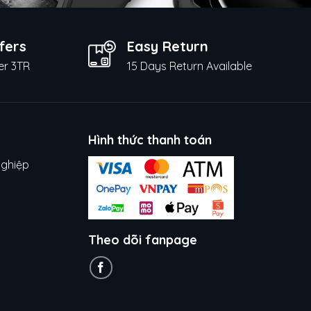
fers
Easy Return
er 3TR
15 Days Return Available
Hình thức thanh toán
nghiệp
Theo dõi fanpage