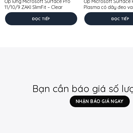
Ốp lưng Microsoft Surface Pro
Ốp Microsoft Surface P
11/10/9 ZAKI SlimFit – Clear
Plasma có dây đeo vai
ĐỌC TIẾP
ĐỌC TIẾP
Bạn cần báo giá số lư
NHẬN BÁO GIÁ NGAY