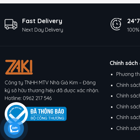
Fast Delivery
24*7
Next Day Delivery
100% 
Chính sách
Phương th
Công ty TNHH MTV Nhà Giả Kim – Đăng
Chính sác
ký sở hữu thương hiệu đã được xác nhận.
Chính sác
Hotline:
0962 217 546
Chính sác
Chính sách
Chỉnh sác