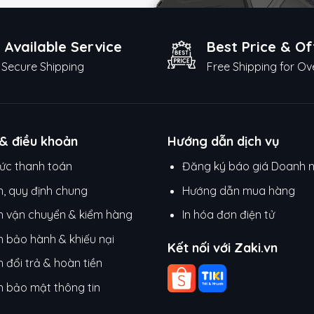
 Available Service
Best Price & Of
Secure Shipping
Free Shipping for Ov
 & điều khoản
Hướng dẫn dịch vụ
ức thanh toán
Đăng ký báo giá Doanh 
h, quy định chung
Hướng dẫn mua hàng
h vận chuyển & kiểm hàng
In hóa đơn điện tử
h bảo hành & khiếu nại
Kết nối với Zaki.vn
 đổi trả & hoàn tiền
h bảo mật thông tin