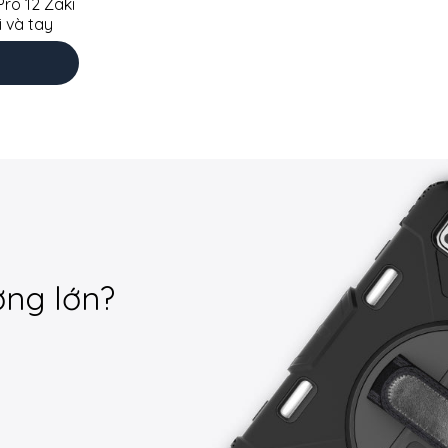
ro 12 Zaki
 và tay
ợng lớn?