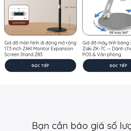
Giá đỡ màn hình di động mở rộng
Giá đỡ máy tính bảng 
17.3 inch ZAKI Monitor Expansion
Zaki ZK-7C — Dành ch
Screen Stand Z83
POS & Văn phòng
ĐỌC TIẾP
ĐỌC TIẾP
Bạn cần báo giá số lư