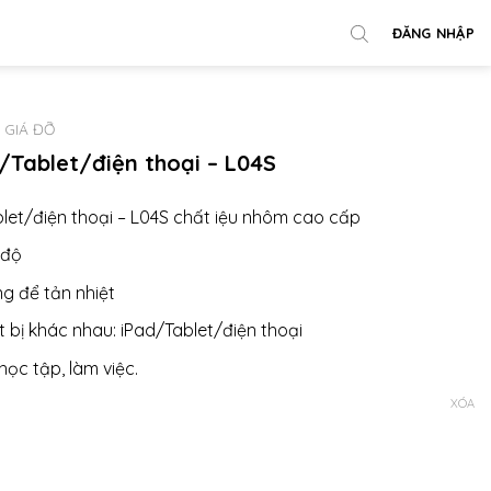
ĐĂNG NHẬP
GIÁ ĐỠ
/Tablet/điện thoại – L04S
let/điện thoại – L04S chất iệu nhôm cao cấp
 độ
g để tản nhiệt
 bị khác nhau: iPad/Tablet/điện thoại
ọc tập, làm việc.
XÓA