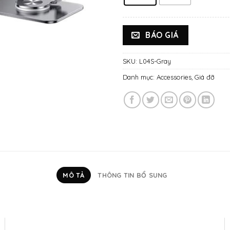
BÁO GIÁ
SKU:
L04S-Gray
Danh mục:
Accessories
,
Giá đỡ
MÔ TẢ
THÔNG TIN BỔ SUNG