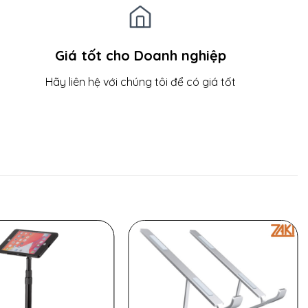
Giá tốt cho Doanh nghiệp
Hãy liên hệ với chúng tôi để có giá tốt
 lên đến 10kg.
hạn theo cả hai hướng.
áy tính xách tay của bạn bị quá nóng.
i người xung quanh bàn dễ dàng xem màn hình laptop.