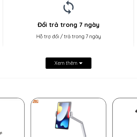
Đổi trả trong 7 ngày
Hỗ trợ đổi / trả trong 7 ngày
thoại – L04S
Xem thêm
o, giúp giá đỡ ổn định và chắc chắn hơn, chịu được tải trọng
n đế tròn trung tâm, cho phép phần trên của giá đỡ xoay vô 
phía trên giá đỡ, giúp cải thiện luồng không khí, ngăn ngừa m
nch, bao gồm MacBook Pro/Air, Dell, Asus và Lenovo.
vẽ vời. Thiết kế có thể gập gọn và xoay linh hoạt, giúp mọ