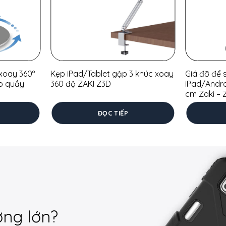
xoay 360°
Kẹp iPad/Tablet gập 3 khúc xoay
Giá đỡ để 
o quầy
360 độ ZAKI Z3D
iPad/Andro
cm Zaki – 
ĐỌC TIẾP
ợng lớn?