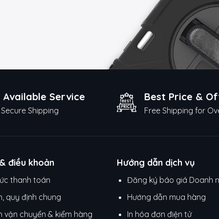
 Available Service
Best Price & Of
Secure Shipping
Free Shipping for Ov
 & điều khoản
Hướng dẫn dịch vụ
ức thanh toán
Đăng ký báo giá Doanh 
h, quy định chung
Hướng dẫn mua hàng
h vận chuyển & kiểm hàng
In hóa đơn điện tử