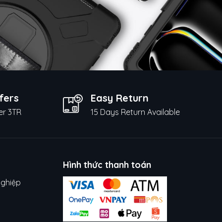
fers
Easy Return
er 3TR
15 Days Return Available
Hình thức thanh toán
nghiệp