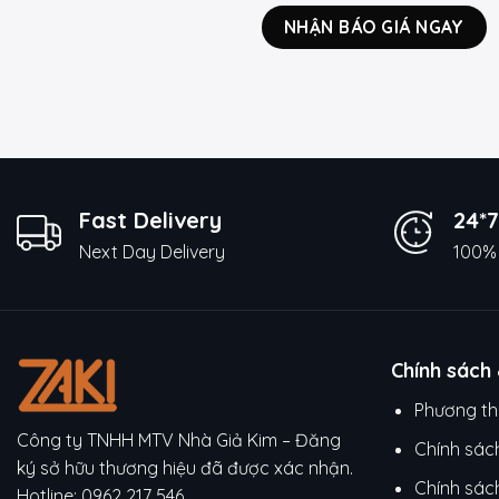
NHẬN BÁO GIÁ NGAY
Fast Delivery
24*7
Next Day Delivery
100% 
Chính sách
Phương th
Công ty TNHH MTV Nhà Giả Kim – Đăng
Chính sác
ký sở hữu thương hiệu đã được xác nhận.
Chính sác
Hotline:
0962 217 546