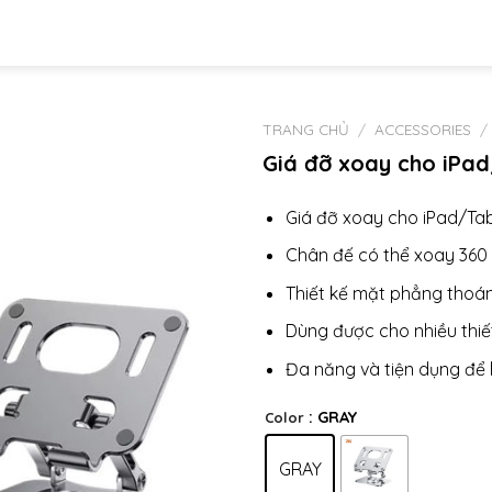
TRANG CHỦ
/
ACCESSORIES
/
Giá đỡ xoay cho iPad
Giá đỡ xoay cho iPad/Tab
Chân đế có thể xoay 360
Thiết kế mặt phẳng thoán
Dùng được cho nhiều thiết
Đa năng và tiện dụng để h
: GRAY
Color
GRAY