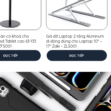
sàn có khoá cho
Giá đỡ Laptop 2 tầng Aluminum
id Tablet cao 63-133
di động dùng cho Laptop 10″ –
ZFS001
17″ Zaki – ZLS001
ĐỌC TIẾP
ĐỌC TIẾP