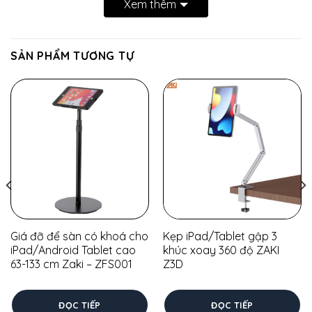
Xem thêm
Đổi trả trong 7 ngày
Hỗ trợ đổi / trả trong 7 ngày
SẢN PHẨM TƯƠNG TỰ
Giá tốt cho Doanh nghiệp
Hãy liên hệ với chúng tôi để có giá tốt
Giá đỡ để sàn có khoá cho
Kẹp iPad/Tablet gập 3
iPad/Android Tablet cao
khúc xoay 360 độ ZAKI
63-133 cm Zaki – ZFS001
Z3D
ĐỌC TIẾP
ĐỌC TIẾP