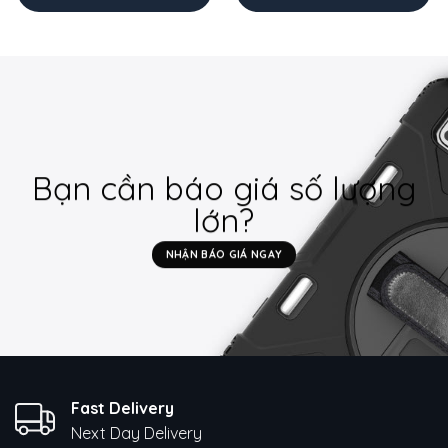
Bạn cần báo giá số lượng
lớn?
NHẬN BÁO GIÁ NGAY
Fast Delivery
Next Day Delivery