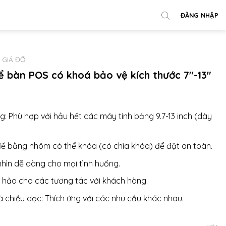
ĐĂNG NHẬP
GIÁ ĐỠ
ể bàn POS có khoá bảo vệ kích thước 7″-13″
: Phù hợp với hầu hết các máy tính bảng 9.7-13 inch (dày
ế bằng nhôm có thể khóa (có chìa khóa) để đặt an toàn.
nhìn dễ dàng cho mọi tình huống.
n hảo cho các tương tác với khách hàng.
 chiều dọc: Thích ứng với các nhu cầu khác nhau.