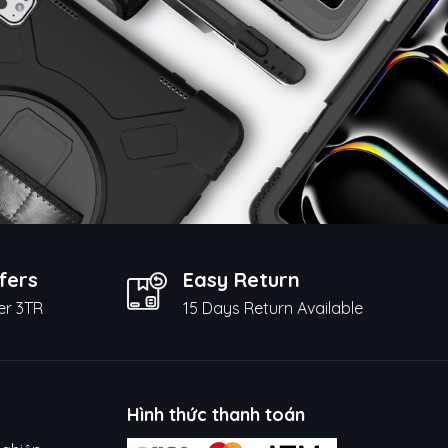
fers
Easy Return
er 3TR
15 Days Return Available
Hình thức thanh toán