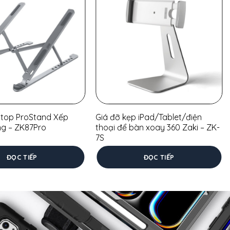
ptop ProStand Xếp
Giá đỡ kẹp iPad/Tablet/điện
ng – ZK87Pro
thoại để bàn xoay 360 Zaki – ZK-
7S
g, nơi cả nhân viên lẫn khách hàng đều cần nhìn vào màn
ĐỌC TIẾP
ĐỌC TIẾP