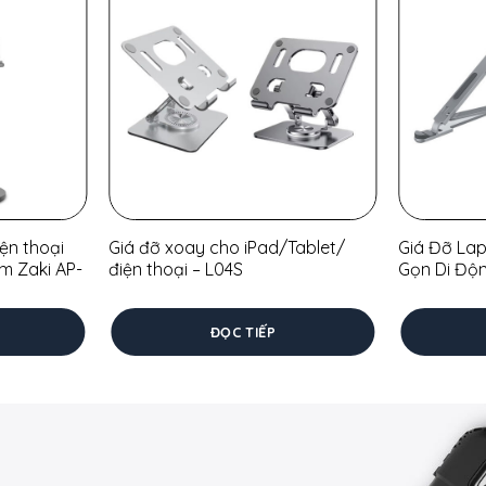
hiều dọc chỉ với một cử chỉ.
nh cho khách hàng xem trực tiếp.
o khóa cáp nếu cần an toàn cao hơn.
 chuyên nghiệp trên mọi quầy kệ.
bảng từ 7 đến 13 inch
ện thoại
Giá đỡ xoay cho iPad/Tablet/
Giá Đỡ La
m Zaki AP-
điện thoại – L04S
Gọn Di Độ
iệt lý tưởng cho hệ thống POS trong ngành bán lẻ và nhà hàn
ĐỌC TIẾP