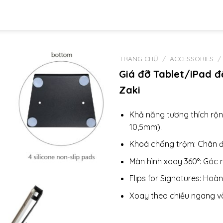
TRANG CHỦ
/
ACCESSORIES
/
Giá đỡ Tablet/iPad đ
Zaki
Khả năng tương thích rộng
10,5mm).
Khoá chống trộm: Chân đ
Màn hình xoay 360°: Góc 
Flips for Signatures: Hoà
Xoay theo chiều ngang và