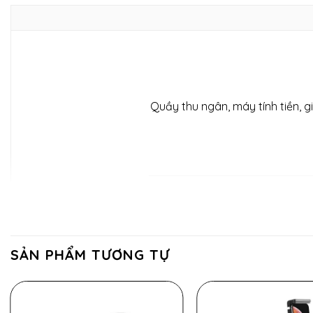
Quầy thu ngân, máy tính tiền, g
Bộ sản
SẢN PHẨM TƯƠNG TỰ
Tính năng nổi bật
Kẹp có khóa chống trộm tích hợp — an tâm khi đặt máy