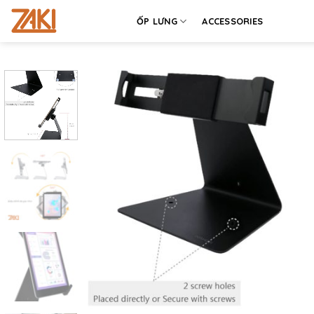
Chuyển
ỐP LƯNG
ACCESSORIES
đến
nội
dung