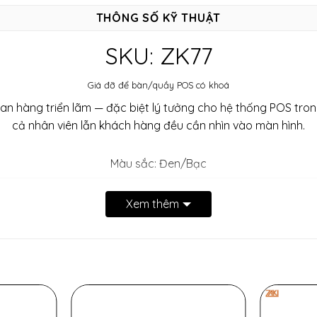
THÔNG SỐ KỸ THUẬT
SKU: ZK77
Giá đỡ để bàn/quầy POS có khoá
ian hàng triển lãm — đặc biệt lý tưởng cho hệ thống POS tro
cả nhân viên lẫn khách hàng đều cần nhìn vào màn hình.
Màu sắc: Đen/Bạc
Chất liệu: Hợp kim nhôm/silicone
Xem thêm
 phẩm gồm: Giá đỡ chữ L, Ngàm kẹp, Khoá và chìa khoá, Vít 
 ở khu vực công cộng hoặc quầy thu ngân.