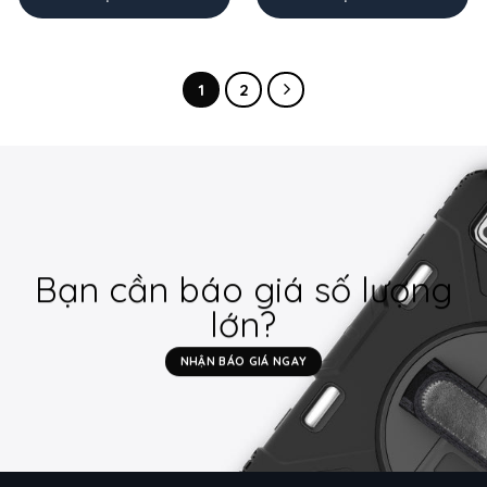
1
2
Bạn cần báo giá số lượng
lớn?
NHẬN BÁO GIÁ NGAY