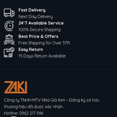
Fast Delivery
Next Day Delivery
24*7 Available Service
100% Secure Shipping
Best Price & Offers
Free Shipping for Over 3TR
Easy Return
15 Days Return Available
Công ty TNHH MTV Nhà Giả Kim – Đăng ký sở hữu
thương hiệu đã được xác nhận.
Hotline:
0962 217 546