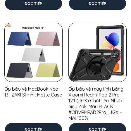
ĐỌC TIẾP
ĐỌC TIẾP
Ốp bảo vệ MacBook Neo
Ốp bảo vệ máy tính bảng
13″ ZAKI SlimFit Matte Case
Xiaomi Redmi Pad 2 Pro
12.1 (JGX) Chất liệu: Nhựa
hiệu Zaki Màu BLACK –
#OBVRMPAD2Pro_JGX –
Mới 100%
ĐỌC TIẾP
ĐỌC TIẾP