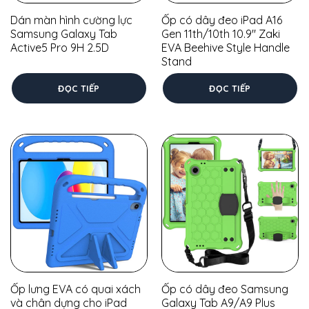
Dán màn hình cường lực
Ốp có dây đeo iPad A16
Samsung Galaxy Tab
Gen 11th/10th 10.9″ Zaki
Active5 Pro 9H 2.5D
EVA Beehive Style Handle
Stand
ĐỌC TIẾP
ĐỌC TIẾP
Ốp lưng EVA có quai xách
Ốp có dây đeo Samsung
và chân dựng cho iPad
Galaxy Tab A9/A9 Plus