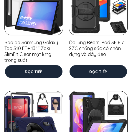
Bao da Samsung Galaxy
Ốp lưng Redmi Pad SE 8.7″
Tab S10 FE+ 13.1″ Zaki
SZC chống sốc có chân
SlimFit Clear mặt lưng
dựng và dây đeo
trong suốt
ĐỌC TIẾP
ĐỌC TIẾP