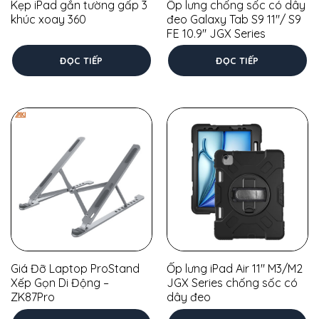
Kẹp iPad gắn tường gấp 3
Ốp lưng chống sốc có dây
khúc xoay 360
đeo Galaxy Tab S9 11″/ S9
FE 10.9″ JGX Series
ĐỌC TIẾP
ĐỌC TIẾP
Giá Đỡ Laptop ProStand
Ốp lưng iPad Air 11″ M3/M2
Xếp Gọn Di Động –
JGX Series chống sốc có
ZK87Pro
dây đeo