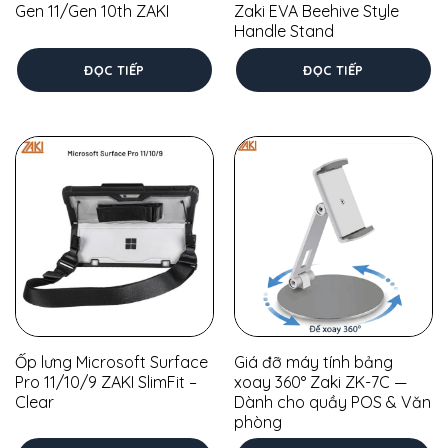
Gen 11/Gen 10th ZAKI
Zaki EVA Beehive Style
Handle Stand
ĐỌC TIẾP
ĐỌC TIẾP
Ốp lưng Microsoft Surface
Giá đỡ máy tính bảng
Pro 11/10/9 ZAKI SlimFit –
xoay 360° Zaki ZK-7C —
Clear
Dành cho quầy POS & Văn
phòng