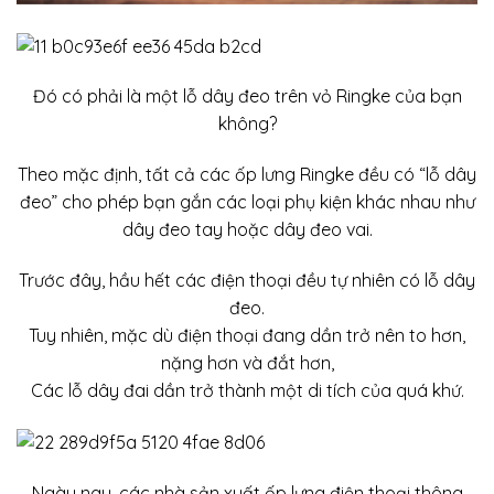
Đó có phải là một lỗ
dây đeo
trên vỏ Ringke của bạn
không?
Theo mặc định, tất cả các ốp lưng Ringke đều có “lỗ dây
đeo” cho phép bạn gắn các loại phụ kiện khác nhau như
dây đeo tay hoặc dây đeo vai.
Trước đây, hầu hết các điện thoại đều tự nhiên có lỗ dây
đeo.
Tuy nhiên, mặc dù điện thoại đang dần trở nên to hơn,
nặng hơn và đắt hơn,
Các lỗ dây đai dần trở thành một di tích của quá khứ.
Ngày nay, các nhà sản xuất ốp lưng điện thoại thông