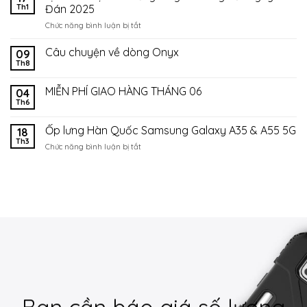
Th1
Đán 2025
ở
Chức năng bình luận bị tắt
Lịch
làm
Câu chuyện về dòng Onyx
09
việc
Th8
và
thời
MIỄN PHÍ GIAO HÀNG THÁNG 06
04
gian
Th6
giao
hàng
Ốp lưng Hàn Quốc Samsung Galaxy A35 & A55 5G
Tết
18
Th3
Nguyên
ở
Chức năng bình luận bị tắt
Đán
Ốp
2025
lưng
Hàn
Quốc
Samsung
Galaxy
A35
&
A55
5G