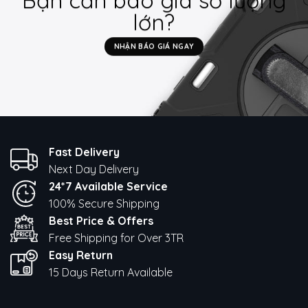
Bạn cần báo giá số lượng
lớn?
NHẬN BÁO GIÁ NGAY
Fast Delivery
Next Day Delivery
24*7 Available Service
100% Secure Shipping
Best Price & Offers
Free Shipping for Over 3TR
Easy Return
15 Days Return Available