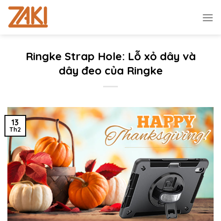
Chuyển
đến
nội
dung
Ringke Strap Hole: Lỗ xỏ dây và
dây đeo của Ringke
13
Th2