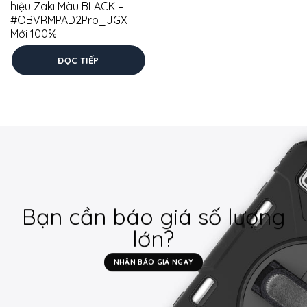
hiệu Zaki Màu BLACK –
#OBVRMPAD2Pro_JGX –
Mới 100%
ĐỌC TIẾP
Bạn cần báo giá số lượng
lớn?
NHẬN BÁO GIÁ NGAY