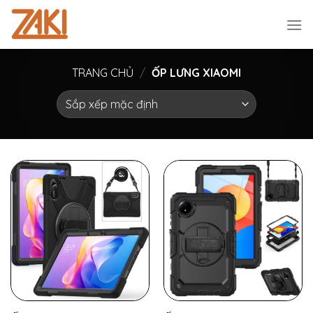
Chuyển
đến
nội
dung
TRANG CHỦ
/
ỐP LƯNG XIAOMI