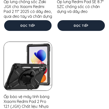
Ốp lưng chống sốc Zaki
Ốp lưng Redmi Pad SE 8.7″
JGX cho Xiaomi Redmi
SZC chống sốc có chân
Pad 2 11″ 2025 có dây đeo,
dựng và dây đeo
quai đeo tay và chân dựng
ĐỌC TIẾP
ĐỌC TIẾP
Ốp bảo vệ máy tính bảng
Xiaomi Redmi Pad 2 Pro
12.1 (JGX) Chất liệu: Nhựa