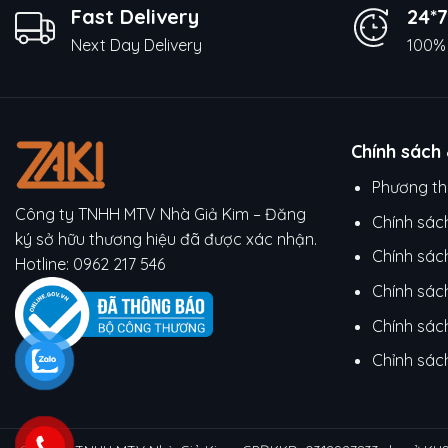
Fast Delivery
24*7
Next Day Delivery
100% 
Chính sách
Phương th
Công ty TNHH MTV Nhà Giả Kim – Đăng
Chính sác
ký sở hữu thương hiệu đã được xác nhận.
Chính sác
Hotline:
0962 217 546
Chính sác
Chính sách
Chỉnh sác