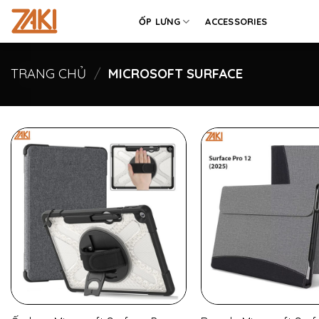
Chuyển
ỐP LƯNG
ACCESSORIES
đến
nội
dung
TRANG CHỦ
/
MICROSOFT SURFACE