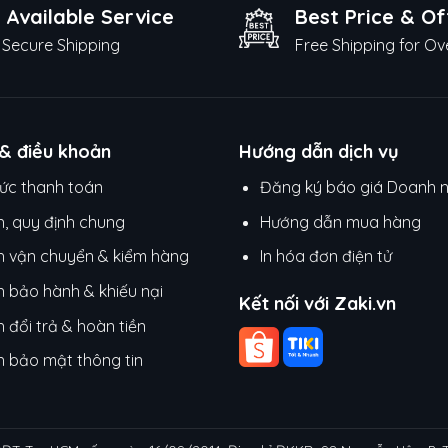
 Available Service
Best Price & Of
Secure Shipping
Free Shipping for Ov
 & điều khoản
Hướng dẫn dịch vụ
ức thanh toán
Đăng ký báo giá Doanh 
h, quy định chung
Hướng dẫn mua hàng
h vận chuyển & kiểm hàng
In hóa đơn điện tử
h bảo hành & khiếu nại
Kết nối với Zaki.vn
 đổi trả & hoàn tiền
h bảo mật thông tin