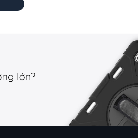
ợng lớn?