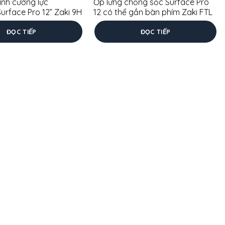
nh cường lực
Ốp lưng chống sốc Surface Pro
Surface Pro 12” Zaki 9H
12 có thể gắn bàn phím Zaki FTL
ĐỌC TIẾP
ĐỌC TIẾP