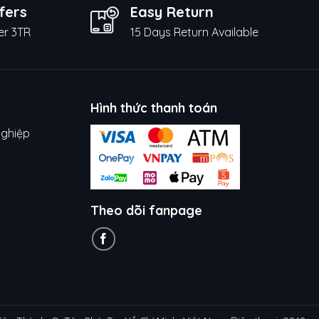
fers
Easy Return
er 3TR
15 Days Return Available
Hình thức thanh toán
nghiệp
Theo dõi fanpage