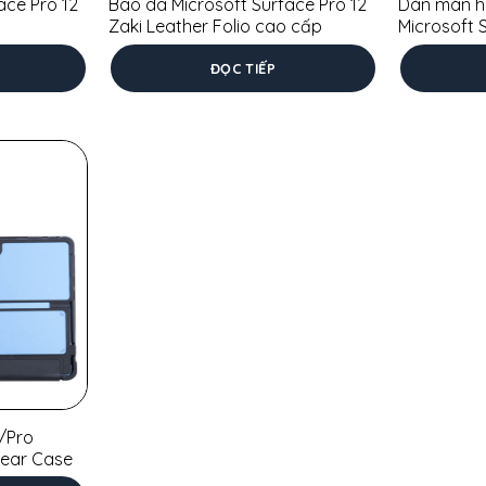
ace Pro 12
Bao da Microsoft Surface Pro 12
Dán màn hì
Zaki Leather Folio cao cấp
Microsoft 
ĐỌC TIẾP
1/Pro
Clear Case