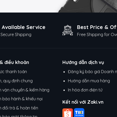
 Available Service
Best Price & Of
Secure Shipping
Free Shipping for Ov
 & điều khoản
Hướng dẫn dịch vụ
ức thanh toán
Đăng ký báo giá Doanh 
h, quy định chung
Hướng dẫn mua hàng
h vận chuyển & kiểm hàng
In hóa đơn điện tử
h bảo hành & khiếu nại
Kết nối với Zaki.vn
 đổi trả & hoàn tiền
h bảo mật thông tin