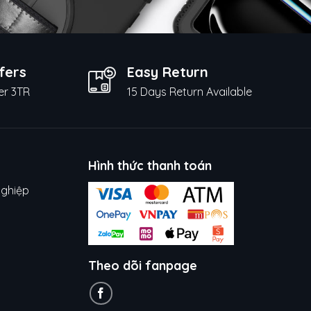
fers
Easy Return
er 3TR
15 Days Return Available
Hình thức thanh toán
nghiệp
Theo dõi fanpage