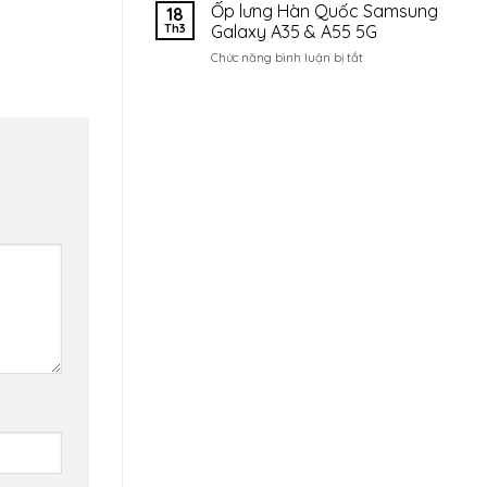
Tết
Ốp lưng Hàn Quốc Samsung
18
Nguyên
Th3
Galaxy A35 & A55 5G
Đán
2025
ở
Chức năng bình luận bị tắt
Ốp
lưng
Hàn
Quốc
Samsung
Galaxy
A35
&
A55
5G