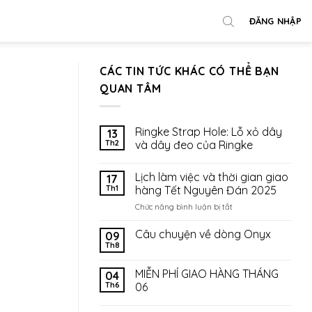
ĐĂNG NHẬP
CÁC TIN TỨC KHÁC CÓ THỂ BẠN
QUAN TÂM
Ringke Strap Hole: Lỗ xỏ dây
13
Th2
và dây đeo của Ringke
Lịch làm việc và thời gian giao
17
Th1
hàng Tết Nguyên Đán 2025
ở
Chức năng bình luận bị tắt
Lịch
làm
Câu chuyện về dòng Onyx
09
việc
Th8
và
thời
MIỄN PHÍ GIAO HÀNG THÁNG
04
gian
Th6
06
giao
hàng