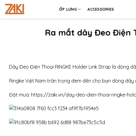
Chuyển
ỐP LƯNG
ACCESSORIES
đến
nội
dung
Ra mắt dây Đeo Điện T
Dây Đeo Điện Thoại RINGKE Holder Link Strap là dòng d
Ringke Việt Nam trân trọng đem đến cho bạn dòng dây đ
Đặt mua: https://zaki.vn/day-deo-dien-thoai-ringke-hold