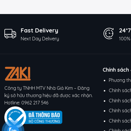
Fast Delivery
24*7
Next Day Delivery
100% 
Chính sách
Phương th
Công ty TNHH MTV Nhà Giả Kim – Đăng
Chính sác
ký sở hữu thương hiệu đã được xác nhận.
Chính sác
Hotline:
0962 217 546
Chính sác
Chính sách
Chỉnh sác