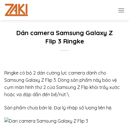
Chuyển
đến
nội
dung
Dán camera Samsung Galaxy Z
Flip 3 Ringke
Ringke có bộ 2 dán cường lực camera dành cho
Samsung Galaxy Z Flip 3. Dòng sản phẩm này bảo vệ
cụm màn hình thứ 2 của Samsung Z Flip khỏi trầy xước
hoặc va đập dẫn đến bể/nứt.\
Sản phẩm chưa bán lẻ. Đại lý nhập số lượng liên hệ.