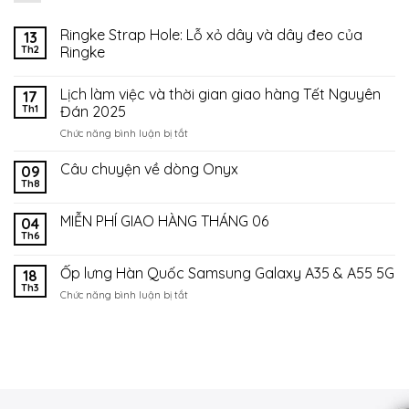
Ringke Strap Hole: Lỗ xỏ dây và dây đeo của
13
Th2
Ringke
Lịch làm việc và thời gian giao hàng Tết Nguyên
17
Th1
Đán 2025
ở
Chức năng bình luận bị tắt
Lịch
làm
Câu chuyện về dòng Onyx
09
việc
Th8
và
thời
MIỄN PHÍ GIAO HÀNG THÁNG 06
04
gian
Th6
giao
hàng
Ốp lưng Hàn Quốc Samsung Galaxy A35 & A55 5G
Tết
18
Th3
Nguyên
ở
Chức năng bình luận bị tắt
Đán
Ốp
2025
lưng
Hàn
Quốc
Samsung
Galaxy
A35