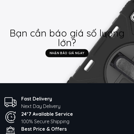
&
A55
5G
Bạn cần báo giá số lượng
lớn?
NHẬN BÁO GIÁ NGAY
Fast Delivery
Next Day Delivery
24*7 Available Service
100% Secure Shipping
Best Price & Offers