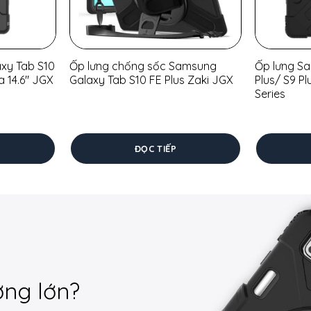
xy Tab S10
Ốp lưng chống sốc Samsung
Ốp lưng S
ra 14.6″ JGX
Galaxy Tab S10 FE Plus Zaki JGX
Plus/ S9 Pl
Series
ĐỌC TIẾP
ợng lớn?