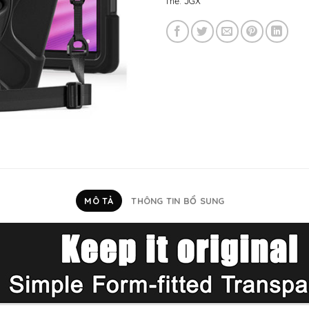
Thẻ:
JGX
MÔ TẢ
THÔNG TIN BỔ SUNG