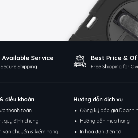
 Available Service
Best Price & Of
Secure Shipping
Free Shipping for Ov
 & điều khoản
Hướng dẫn dịch vụ
ức thanh toán
Đăng ký báo giá Doanh 
h, quy định chung
Hướng dẫn mua hàng
h vận chuyển & kiểm hàng
In hóa đơn điện tử