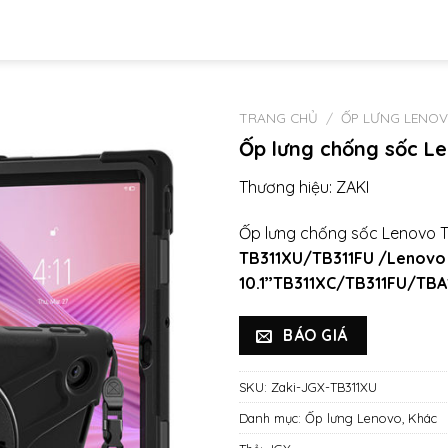
TRANG CHỦ
/
ỐP LƯNG LENO
Ốp lưng chống sốc Le
Thương hiệu:
ZAKI
Ốp lưng chống sốc Lenovo Ta
TB311XU/TB311FU /Lenovo
10.1’’TB311XC/TB311FU/TB
BÁO GIÁ
SKU:
Zaki-JGX-TB311XU
Danh mục:
Ốp lưng Lenovo
,
Khác