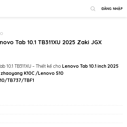
ĐĂNG NHẬP
VO
novo Tab 10.1 TB311XU 2025 Zaki JGX
b 10.1 TB311XU – Thiết kế cho
Lenovo Tab 10.1 inch 2025
 zhaoyang K10C /Lenovo S10
A10/TB737/TBF1