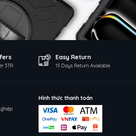
fers
Easy Return
er 3TR
15 Days Return Available
Hình thức thanh toán
nghiệp