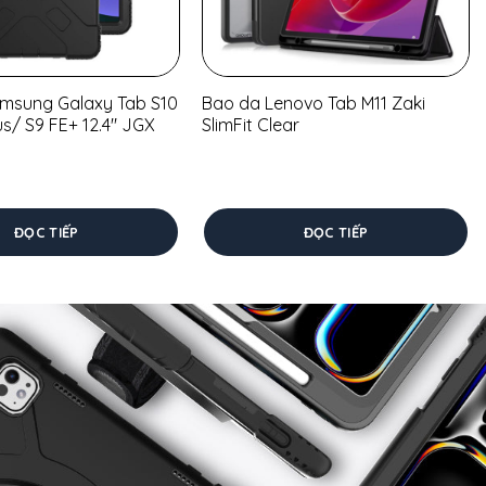
amsung Galaxy Tab S10
Bao da Lenovo Tab M11 Zaki
us/ S9 FE+ 12.4″ JGX
SlimFit Clear
ĐỌC TIẾP
ĐỌC TIẾP