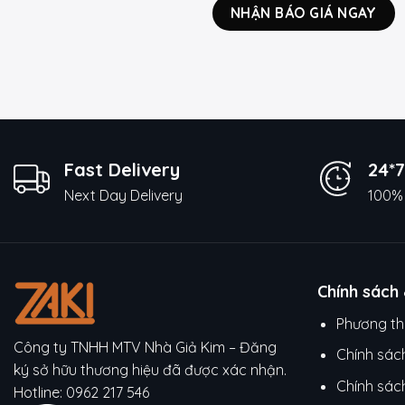
NHẬN BÁO GIÁ NGAY
Fast Delivery
24*7
Next Day Delivery
100% 
Chính sách
Phương th
Công ty TNHH MTV Nhà Giả Kim – Đăng
Chính sác
ký sở hữu thương hiệu đã được xác nhận.
Chính sác
Hotline:
0962 217 546