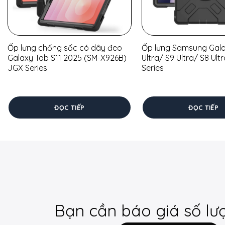
Ốp lưng chống sốc có dây đeo
Ốp lưng Samsung Gala
Galaxy Tab S11 2025 (SM-X926B)
Ultra/ S9 Ultra/ S8 Ult
JGX Series
Series
ĐỌC TIẾP
ĐỌC TIẾP
Bạn cần báo giá số lư