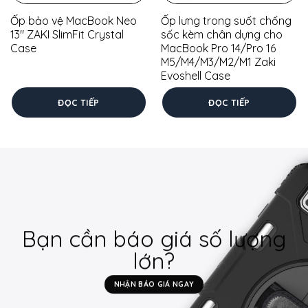
Ốp bảo vệ MacBook Neo
Ốp lưng trong suốt chống
13″ ZAKI SlimFit Crystal
sốc kèm chân dựng cho
Case
MacBook Pro 14/Pro 16
M5/M4/M3/M2/M1 Zaki
Evoshell Case
ĐỌC TIẾP
ĐỌC TIẾP
Bạn cần báo giá số lượng
lớn?
NHẬN BÁO GIÁ NGAY