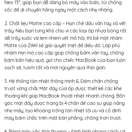
Neo 13″, giúp bạn dễ dàng bỏ máy vào balo, túi chống
sốc để di chuyển hằng ngày một cách nhẹ nhàng.
2. Chất liệu Matte cao cấp – Hạn chế dấu vân tay và vết
trầy. Nếu bạn từng khó chịu vì các loại ốp nhựa bóng rất
dễ trầy xước và lem nhem vết mồ hôi, thì bề mặt nhám
Matte của ZAKI sẽ giải quyết triệt để điều đó. Lớp phủ
nhám mịn mờ cao cấp giúp chống bám vân tay, chống
bám bẩn hiệu quả, giữ cho chiếc MacBook của bạn luôn
sạch sẽ, tươm tất và mới nguyên qua thời gian.
3. Hệ thống tản nhiệt thông minh & Đệm chân chống
trượt vững chãi: Mặt đáy của ốp được thiết kế các khe
thoáng khí giúp MacBook thoát nhiệt nhanh chóng. Bốn
góc mặt đáy được trang bị 4 chân đế cao su giúp nâng
nhẹ máy, tạo khoảng trống tản nhiệt tối ưu và cố định
máy bám chắc trên mặt bàn phẳng, chống trơn trượt.
4. Bảng màu sắc thời thượng – Định hình phong cách cá