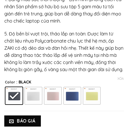
nhân Sản phẩm sở hữu bộ sưu tập 5 gam màu từ tối
giản đến trẻ trung, giúp bạn dễ dàng thay đổi diện mạo
cho chiếc laptop của mình.
5. Độ bền bỉ vượt trội, tháo lắp an toàn: Được làm từ
chất liệu nhựa Polycarbonate chịu lực thế hệ mới, ốp
ZAKI có độ dẻo dai và đàn hồi nhẹ. Thiết kế này giúp bạn
dễ dàng thao tác tháo lắp để vệ sinh máy tại nhà mà
không lo làm trầy xước các cạnh viền máy, đồng thời
không bị giòn gãy, ố vàng sau một thời gian dài sử dụng.
XÓA
: BLACK
Color
BÁO GIÁ