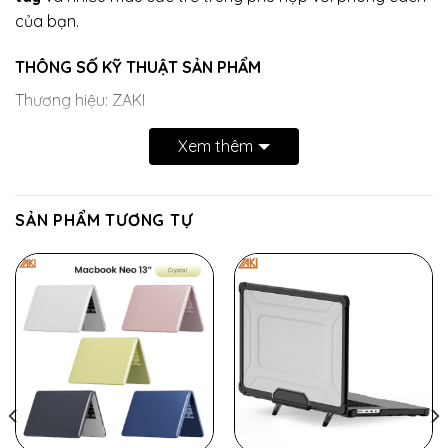
của bạn.
THÔNG SỐ KỸ THUẬT SẢN PHẨM
Thương hiệu: ZAKI
Dòng sản phẩm: SlimFit Matte Case
Xem thêm
Thiết bị tương thích:
MacBook Neo 13-inch (A3404)
SẢN PHẨM TƯƠNG TỰ
Chất liệu: Nhựa Polycarbonate
Đặc tính: Phủ nhám mờ (Matte finish), chống bám vân
tay
Tiện ích: Khe thoáng khí tản nhiệt, 4 đệm cao su chống
trượt ổn định thân máy.
Trọng lượng: 220 gram