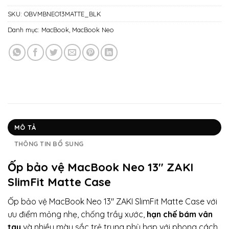
SKU:
OBVMBNEO13MATTE_BLK
Danh mục:
MacBook
,
MacBook Neo
MÔ TẢ
THÔNG TIN BỔ SUNG
Ốp bảo vệ MacBook Neo 13″ ZAKI
SlimFit Matte Case
Ốp bảo vệ MacBook Neo 13″ ZAKI SlimFit Matte Case với
ưu điểm mỏng nhẹ, chống trầy xước,
hạn chế bám vân
tay
và nhiều màu sắc trẻ trung phù hợp với phong cách