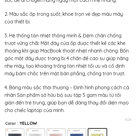
sốc để di chuyển hằng ngày một cách nhẹ nhàng.
2. Màu sắc ốp trong suốt, khoe trọn vẻ đẹp màu máy
của thiết bị.
3. Hệ thống tản nhiệt thông minh & Đệm chân chống
trượt vững chãi: Mặt đáy của ốp được thiết kế các khe
thoáng khí giúp MacBook thoát nhiệt nhanh chóng. Bốn
góc mặt đáy được trang bị 4 chân đế cao su giúp nâng
nhẹ máy, tạo khoảng trống tản nhiệt tối ưu và cố định
máy bám chắc trên mặt bàn phẳng, chống trơn trượt.
4. Bảng màu sắc thời thượng – Định hình phong cách cá
nhân Sản phẩm sở hữu bộ sưu tập 5 gam màu từ tối
giản đến trẻ trung, giúp bạn dễ dàng thay đổi diện mạo
cho chiếc laptop của mình.
XÓA
: YELLOW
Color