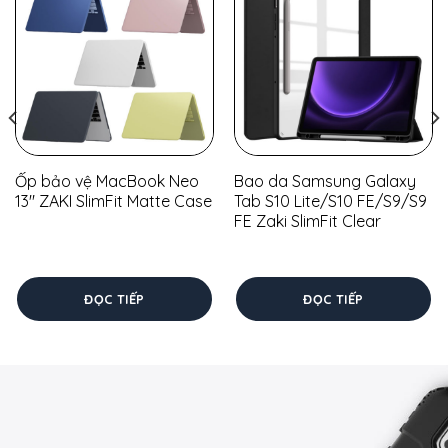
trượt ổn định thân máy.
Trọng lượng: 220 gram
Ốp bảo vệ MacBook Neo
Bao da Samsung Galaxy
13″ ZAKI SlimFit Matte Case
Tab S10 Lite/S10 FE/S9/S9
FE Zaki SlimFit Clear
ĐỌC TIẾP
ĐỌC TIẾP