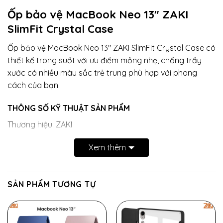
Ốp bảo vệ MacBook Neo 13″ ZAKI
SlimFit Crystal Case
Ốp bảo vệ MacBook Neo 13″ ZAKI SlimFit Crystal Case có
thiết kế trong suốt với ưu điểm mỏng nhẹ, chống trầy
xước có nhiều màu sắc trẻ trung phù hợp với phong
cách của bạn.
THÔNG SỐ KỸ THUẬT SẢN PHẨM
Thương hiệu: ZAKI
Dòng sản phẩm: SlimFit Crystal Case
Xem thêm
Thiết bị tương thích:
MacBook Neo 13-inch (A3404)
SẢN PHẨM TƯƠNG TỰ
Chất liệu: Nhựa Polycarbonate
Tiện ích: Khe thoáng khí tản nhiệt, 4 đệm cao su chống