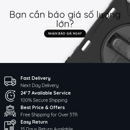
Bạn cần báo giá số lượng
lớn?
NHẬN BÁO GIÁ NGAY
Fast Delivery
Next Day Delivery
24*7 Available Service
100% Secure Shipping
Best Price & Offers
Free Shipping for Over 3TR
Easy Return
15 Days Return Available