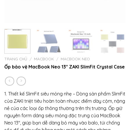
TRANG CHỦ
/
MACBOOK
/
MACBOOK NEO
Ốp bảo vệ MacBook Neo 13″ ZAKI SlimFit Crystal Case
1. Thiết kế SlimFit siêu mỏng nhẹ – Dòng sản phẩm SlimFit
của ZAKI triệt tiêu hoàn toàn nhược điểm dày cộm, nặng
nề của các loại ốp thông thường trên thị trường. Ốp giữ
nguyên form dáng siêu mỏng đặc trưng của MacBook
Neo 13″, giúp bạn dễ dàng bỏ máy vào balo, túi chống