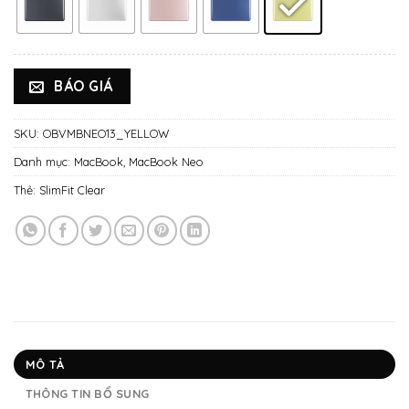
BÁO GIÁ
SKU:
OBVMBNEO13_YELLOW
Danh mục:
MacBook
,
MacBook Neo
Thẻ:
SlimFit Clear
MÔ TẢ
THÔNG TIN BỔ SUNG