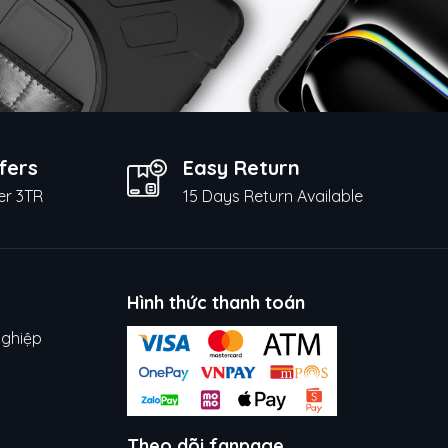
fers
Easy Return
er 3TR
15 Days Return Available
Hình thức thanh toán
nghiệp
Theo dõi fanpage