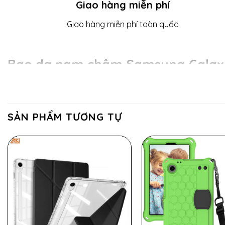
Giao hàng miễn phí
Giao hàng miễn phí toàn quốc
Bao da nam châm Samsung Galaxy
Lưu ý: Các loại bao da nam châm Magki Cover KHÔ
Thông số kỹ thuật
SẢN PHẨM TƯƠNG TỰ
Tên sản phẩm: Bao da nam châm ZAKI Magki Cover
Chất liệu: da PU, nam châm
Dòng máy tương thích:
Galaxy Tab S11 (11″)
Màu sắc: BLACK, GRAY, PINK, BLUE
Vui lòng xem thông tin máy bằng cách: Vào phần Cà