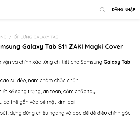
ĐĂNG NHẬP
UNG
/
ỐP LƯNG GALAXY TAB
sung Galaxy Tab S11 ZAKI Magki Cover
a vặn và chính xác từng chi tiết cho Samsung
Galaxy Tab
, cao su dẻo, nam châm chắc chắn.
iết kế sang trọng, an toàn, cầm chắc tay.
 có thể gắn vào bề mặt kim loại.
 bút, dựng đứng chiều ngang và dọc để dễ điều chỉnh góc