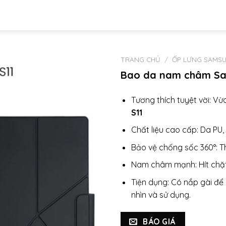
TRANG CHỦ
/
ỐP LƯNG SAMS
Bao da nam châm Sam
Tương thích tuyệt vời: Vừ
S11
Chất liệu cao cấp: Da PU
Bảo vệ chống sốc 360°: Th
Nam châm mạnh: Hít chặt,
Tiện dụng: Có nắp gài để
nhìn và sử dụng.
BÁO GIÁ