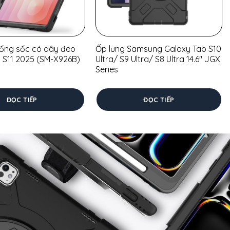
hống sốc có dây đeo
Ốp lưng Samsung Galaxy Tab S10
 S11 2025 (SM-X926B)
Ultra/ S9 Ultra/ S8 Ultra 14.6″ JGX
Series
ĐỌC TIẾP
ĐỌC TIẾP