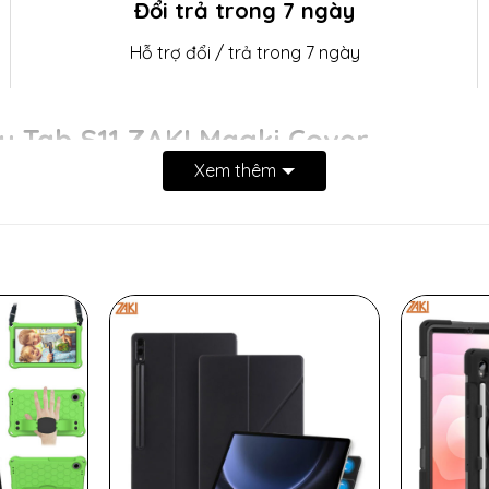
Đổi trả trong 7 ngày
Hỗ trợ đổi / trả trong 7 ngày
 Tab S11 ZAKI Magki Cover
Xem thêm
NG có ốp lưng bên trong, bao da sử dụng nam châm 
i đặt trên máy > Chọn Thông tin máy tính bảng > Chọ