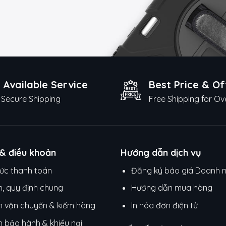
 Available Service
Best Price & Of
Secure Shipping
Free Shipping for Ov
 & điều khoản
Hướng dẫn dịch vụ
ức thanh toán
Đăng ký báo giá Doanh 
h, quy định chung
Hướng dẫn mua hàng
h vận chuyển & kiểm hàng
In hóa đơn điện tử
h bảo hành & khiếu nại