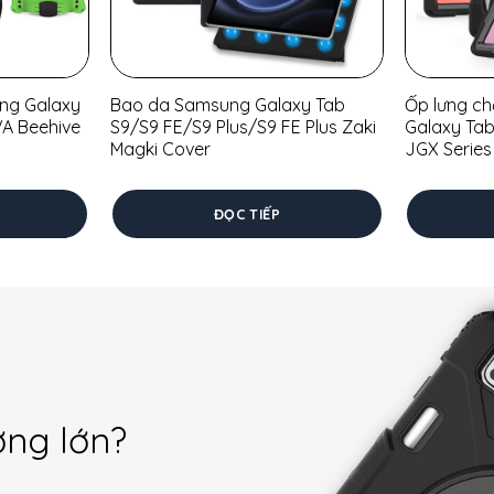
ng Galaxy
Bao da Samsung Galaxy Tab
Ốp lưng c
VA Beehive
S9/S9 FE/S9 Plus/S9 FE Plus Zaki
Galaxy Tab
Magki Cover
JGX Series
ĐỌC TIẾP
ợng lớn?