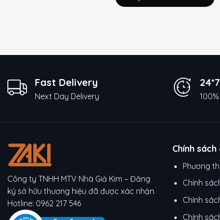
Fast Delivery
24*7
Next Day Delivery
100% 
Chính sách
Phương th
Công ty TNHH MTV Nhà Giả Kim – Đăng
Chính sác
ký sở hữu thương hiệu đã được xác nhận.
Chính sác
Hotline:
0962 217 546
Chính sác