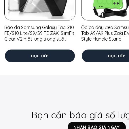
Bao da Samsung Galaxy Tab S10
Ốp có dây đeo Samsu
FE/S10 Lite/S9/S9 FE ZAKI SlimFit
Tab A9/A9 Plus Zaki E
Clear V2 mặt lưng trong suốt
Style Handle Stand
ĐỌC TIẾP
ĐỌC TIẾP
Bạn cần báo giá số lư
NHẬN BÁO GIÁ NGAY